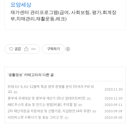
요양세상
재가센터 관리프로그램(급여, 사회보험, 평가,회계장
부,치매관리,재활운동,레크)
공감
구독하기
'
생활정보
' 카테고리의 다른 글
위례 A1-5, A1-12블럭 특공 청약 경쟁률 분석 (마곡지구와 비
2020.11.30
교)
(0)
종부세 과세대상 및 종부세 계산기 (최신 업데이트버전)
2020.11.30
(0)
ABC주스의 효능 및 만드는 방법(비율), 주의할 점
2020.09.11
(0)
2차 재난지원금 지원대상 및 선별기준, 지급방안 (4차 추경)
2020.09.09
(0)
샤인머스캣 수확시기 및 효능 그리고 맛
2020.09.05
(1)