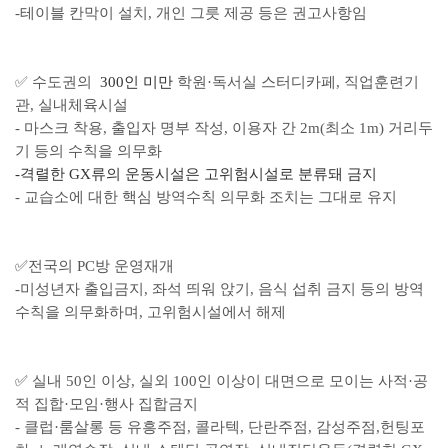
-테이블 칸막이 설치, 개인 그릇 제공 등은 권고사항임
✅ 수도권의
300인 미만
학원·독서실 스터디카페, 직업훈련기
관, 실내체육시설
- 마스크 착용, 출입자 명부 작성, 이용자 간 2m(최소 1m) 거리두
기 등의 수칙을 의무화
-격렬한 GX류의 운동시설은 고위험시설로 분류돼 금지
- 교습소에 대한 핵심 방역수칙 의무화 조치는 그대로 유지
✅
전국의 PC방 운영재개
-미성년자 출입금지, 좌석 띄워 앉기, 음식 섭취 금지 등의 방역
수칙을 의무화하며, 고위험시설에서 해제
✅
실내 50인 이상, 실외 100인 이상이 대면으로 모이는 사적·공
적 집합·모임·행사 집합금지
- 클럽·룸살롱 등 유흥주점, 콜라텍, 단란주점, 감성주점,헌팅포