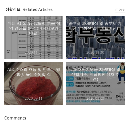
'생활정보' Related Articles
more
위례 A1-5, A1-12블럭 특공 청
종부세 과세대상 및 종부세 계
약 경쟁률 분석 (마곡지구와
산기 (최신 업데이트버전)
비교)
2020.11.30
2020.11.30
ABC주스의 효능 및 만드는 방
2차 재난지원금 지원대상 및
법(비율), 주의할 점
선별기준, 지급방안 (4차 추
경)
2020.09.11
2020.09.09
Comments