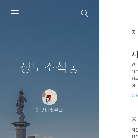
지
재
정보소식통
긴급
대폰
황스
아보
(C
생
행정
설정 
기부니좋은날
지
지진
양한