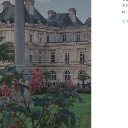
지진
니다
도 
꿈
몽이
것이