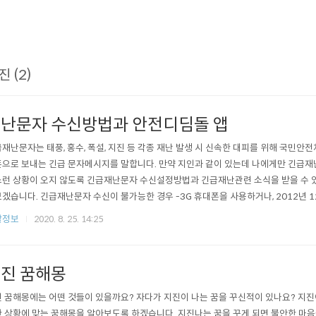
진 (2)
난문자 수신방법과 안전디딤돌 앱
재난문자는 태풍, 홍수, 폭설, 지진 등 각종 재난 발생 시 신속한 대피를 위해 국민안
으로 보내는 긴급 문자메시지를 말합니다. 만약 지인과 같이 있는데 나에게만 긴급재
런 상황이 오지 않도록 긴급재난문자 수신설정방법과 긴급재난관련 소식을 받을 수 있
겠습니다. 긴급재난문자 수신이 불가능한 경우 -3G 휴대폰을 사용하거나, 2012년 12
BS 수신 불가능) 휴대폰을 사용는 경우 -긴급재난문자 수신 기능을 ‘해제’한 경우 긴
활정보
2020. 8. 25. 14:25
안전부 긴급재난문자 기기별 설정 안내 - 안드로이드 삼성(갤럭시 S8,S7등) : 문자메
>..
진 꿈해몽
 꿈해몽에는 어떤 것들이 있을까요? 자다가 지진이 나는 꿈을 꾸신적이 있나요? 지진
 상황에 맞는 꿈해몽을 알아보도록 하겠습니다. 지진나는 꿈을 꾸게 되면 불안한 마음