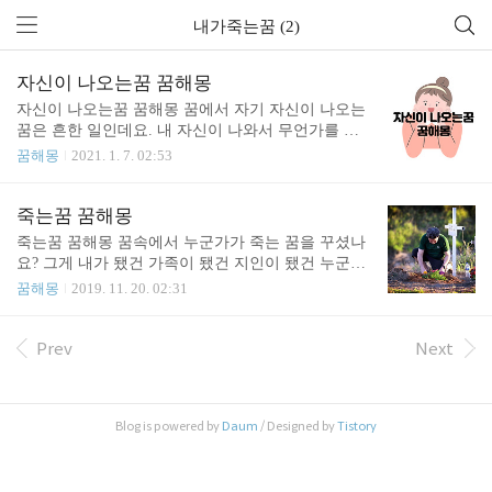
내가죽는꿈 (2)
자신이 나오는꿈 꿈해몽
자신이 나오는꿈 꿈해몽 꿈에서 자기 자신이 나오는
꿈은 흔한 일인데요. 내 자신이 나와서 무언가를 하
거나 무엇이 되거나 한다면 어떻게 풀이 될 수 있는
꿈해몽
2021. 1. 7. 02:53
지, 자신꿈에 대한 꿈해몽을 알아보겠습니다. 자신이
바람에 의해 공중을 떠다니는 꿈은 세상에 과시할 일
이 생기거나 병세의 호전 등을 나타내며 운세가 트이
죽는꿈 꿈해몽
는 꿈으로 길몽입니다. 자신이 죽는꿈은 사업이나 그
죽는꿈 꿈해몽 꿈속에서 누군가가 죽는 꿈을 꾸셨나
밖의 일이 잘 풀리고 뜻밖의 큰 행운으로 재산이 늘
요? 그게 내가 됐건 가족이 됐건 지인이 됐건 누군가
어나고 좋은 일이 많이 생기게 될 것입니다. 자기가
죽는 꿈은 어떻게 해석될 수 있을까요? 그 꿈해몽을
꿈해몽
2019. 11. 20. 02:31
죽은 사람의 영혼이 되었다는 생각이 들었던 꿈은 구
알아보도록 하겠습니다. 죽음이라는 것은 현실에서
상했던 사업이 이루어지게 되고 성공하여 많은 돈을
는 꽤나 고통스럽습니다. 하지만 해몽적인 측면에서
벌게 되거나 추진한 사업이 금전적으로는 이득이 없
는 나쁘게 바라보지는 않습니다. 왜냐하면 죽음은 새
Prev
Next
지만 정신적인 큰 보람을 느끼게 될 일을 하게 될 것
로운 탄생, 즉 부활과 이어져 있다고 보기 때문이지
입니다. 자신이 개가 되는 꿈은 경솔한 행동으로 문
요. 대성통곡을 하는 경우에도 마찬가지로 길몽으로
제를 ..
해석이 가능합니다. 본인이 죽는 꿈은 섬뜻하지요.
Blog is powered by
Daum
/ Designed by
Tistory
하지만 꿈 해몽에 있어서도 흉몽일까요? 대체적으로
죽음과 관련된 해몽은 길몽인 경우가 많이 있습니다.
자신이 죽는 꿈은 재생이고, 부활입니다. 오래된 자