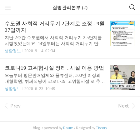
질병관리본부 (2)
수도권 사회적 거리두기 2단계로 조정 - 9월
27일까지
지난 2주간 수도권에서 사회적 거리두기 2.5단계를
시행했었는데요. 14일부터는 사회적 거리두기 단계
를 하향해 앞으로 2주간(9월 27일까지) 2단계로 시행
생활정보
2020. 9. 14. 02:34
하기로 했다고합니다. 따라서 14일부터 수도권 지역
내 프랜차이즈형 커피전문점, 제과·제빵점 매장 안에
서도 음료와 음식 섭취가 가능해집니다. 오후 9시 이
코로나19 고위험시설 정리 , 시설 이용 방법
후 포장과 배달만 가능했던 일반음식점 등에서도 야
오늘부터 방문판매업체와 물류센터, 300인 이상의
간 영업이 가능해집니다. 이 같은 완화 조치는 산발
대형학원, 뷔페식당이 코로나19 '고위험시설'로 추가
적 감염이 잇따르고 있지만, 신규 확진자 수가 지난 3
지정됩니다. 중앙재난안전대책본부는 최근에 발생한
생활정보
2020. 6. 23. 10:49
일부터 11일째 100명대 초반을 기록하는 등 확산세
코로나19 집단감염이 이 4가지 시설과 관련 있다고
가 다소 주춤한 데다가, 거리두기 2.5단계가 계속 유
봤고 이에 따라 위 4개의 시설도 코로나19 확산 방지
지될 경우 영세 자영업자와 서민층의 희생이 커질 것
를 위하여 핵심 수칙을 지켜야 합니다. 앞서 중앙재
Prev
Next
이란 우려에서 마련됐다고 합니다. 그렇다면, 사회적
난안전대책본부에서는 고위험시설 대상시설을 가능
거리두기 2단계로 완화되면, 어떤 것들이 달..
한 최소화하며, 감염 발생 현황, 거리 두기 단계 등에
따라 변동 가능하다는 원칙에 따라, 6가지 위험지표
Blog is powered by
Daum
/ Designed by
Tistory
(밀폐도, 밀집도, 활동도, 군집도, 지속도, 관리도)를
기준으로 시설별 위험도를 아래와 같이 평가해 각 시