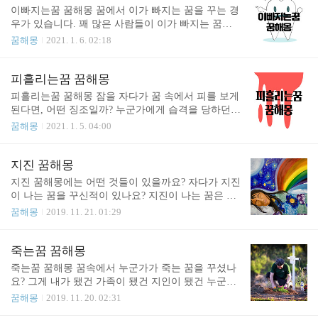
꿈을 꿨다는 것은 자신의 콤플렉스를 극복하는 상황
는 꿈으로 길몽입니다. 자신이 죽는꿈은 사업이나 그
이빠지는꿈 꿈해몽 꿈에서 이가 빠지는 꿈을 꾸는 경
이 나타날 가능성을 암시합니다. 고양이는 까다로운
밖의 일이 잘 풀리고 뜻밖의 큰 행운으로 재산이 늘
우가 있습니다. 꽤 많은 사람들이 이가 빠지는 꿈을
동물입니다. ..
어나고 좋은 일이 많이 생기게 될 것입니다. 자기가
꾸고 있는데요. 오늘은 이빠지는꿈은 어떤 꿈인지 알
꿈해몽
2021. 1. 6. 02:18
죽은 사람의 영혼이 되었다는 생각이 들었던 꿈은 구
아보겠습니다. 신체가 훼손이 되는 꿈은 대체적으로
상했던 사업이 이루어지게 되고 성공하여 많은 돈을
흉몽이 많이 있습니다. 특히 대표적인 꿈이 이빨이
벌게 되거나 추진한 사업이 금전적으로는 이득이 없
빠지는 꿈이지요. 보통 윗니가 빠지는 꿈은 윗사람,
피흘리는꿈 꿈해몽
지만 정신적인 큰 보람을 느끼게 될 일을 하게 될 것
아랫니가 빠지는 꿈은 아랫사람으로 해몽이 됩니다.
피흘리는꿈 꿈해몽 잠을 자다가 꿈 속에서 피를 보게
입니다. 자신이 개가 되는 꿈은 경솔한 행동으로 문
이가 빠지는 꿈은 누군가가 죽는 꿈으로 많이 알려져
된다면, 어떤 징조일까? 누군가에게 습격을 당하던
제를 ..
있습니다. 하지만 반드시 ‘죽음’으로서 발현되는 것
교통사고가 나 던 꿈 속에서 피가 나는 것은 어떤 꿈
꿈해몽
2021. 1. 5. 04:00
은 아닙니다. 이빨에 해당하는 사람에게 문제가 발생
일지 한번 알아보겠습니다. 피가 나는 꿈은 상황에
하는 것으로 구현이 되는경우가 훨씬 더 많이 있습니
따라서 다른 해몽이 가능합니다. 어디에서 피가 나느
다. 예를들면 누군가가 병이 들거나, 회사에서 해고
냐, 어떤 상황에서 피가 나느냐에 따라서 해몽이 조
지진 꿈해몽
를 당하는 것과 같은 일이 일어날 수 있습니다. 이렇
금씩 달라질 수 있습니다. 첫번째. 내가 피 흘리는 꿈
지진 꿈해몽에는 어떤 것들이 있을까요? 자다가 지진
게 이빨이 빠지는 것과 같이 신체가 훼손되는 꿈은
은 항상 원하고 바래왔던 소망이나 소원등이 이루워
이 나는 꿈을 꾸신적이 있나요? 지진이 나는 꿈은 어
앞서..
짐을 의미하는 꿈으로써 이로 인하여 재물운까지 함
떤 꿈일지 다양한 상황에 맞는 꿈해몽을 알아보도록
꿈해몽
2019. 11. 21. 01:29
께 따라와 주는 아주 좋은 길몽이라고 합니다. 두번
하겠습니다. 지진나는 꿈을 꾸게 되면 불안한 마음을
째. 손에서 피가 나는꿈은 손을 사용하셔서 일하시는
갖게 마련입니다. 꿈에서 지진이 나게되면 신변의 급
분들에게 아주 좋은 꿈으로써 화가나 작가등 예술쪽
격한 변화가 발생할 가능성이 많이 있습니다. 지금까
죽는꿈 꿈해몽
으로 일하시는 분들이 이 꿈을 꾸면 자신이 작품이
지의 삶이 송두리채 바뀌게 될 수 있습니다. 그것이
죽는꿈 꿈해몽 꿈속에서 누군가가 죽는 꿈을 꾸셨나
많은 이들에게 알려주고 사랑받는 아주 좋은 길몽이
나쁜것일수도 좋은것일 수도 있습니다. 로또로 일확
요? 그게 내가 됐건 가족이 됐건 지인이 됐건 누군가
라고 합..
천금을 얻을 수도 있는 반면에 밑바닥으로 떨어질 수
죽는 꿈은 어떻게 해석될 수 있을까요? 그 꿈해몽을
꿈해몽
2019. 11. 20. 02:31
도 있습니다. 지진나서 건물이 무너지는 꿈은 약간
알아보도록 하겠습니다. 죽음이라는 것은 현실에서
재밌게 해석될 수 있습니다. 건물이 애매하게 무너지