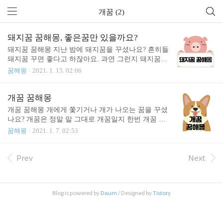
개꿈 (2)
돼지꿈 꿈해몽, 좋은꿈만 있을까요?
돼지꿈 꿈해몽 지난 밤에 돼지꿈을 꾸셨나요? 흔히들
돼지꿈 꾸면 좋다고 하잖아요. 과연 그런지 돼지꿈
꿈해몽에 대해 알아볼까요? 돼지꿈 하면 재물을 얻게
꿈해몽
2021. 1. 15. 02:06
되는 것으로 알고 있는 사람이 많습니다. 상당수의
많은 복권 당첨자가 돼지 꿈을 꾸게 되지요. 돼지 잡
는 꿈 역시 많은 좋은 돼지 꿈 중에 하나입니다. 이 꿈
개꿈 꿈해몽
을 꾸고 난뒤에 이권을 획득 하는 등으로 실현되는
개꿈 꿈해몽 개에게 쫓기거나 개가 나오는 꿈을 꾸셨
경우가 많이 있다고 합니다. 그러나, 돼지에게 도망
나요? 개꿈은 정말 말 그대로 개꿈일지 한번 개꿈 꿈
치는 꿈은 재물과 관련된 일로 인하여 구설수에 오를
해몽에 대해 알아봅겠습니다. 꿈에서 개를 보면 개꿈
꿈해몽
2021. 1. 7. 02:53
가능성이 있습니다. 어떤 돼지꿈들이 좋은 꿈이고,
일까요? 그렇지 않습니다. 꿈에는 다 의미가 있는것
어떤 꿈이 나쁜 꿈인지 자세히 알아보겠습니다. 돼지
이지요. 꿈에 보이는 개는 어떠한 의미를 가지고 있
한 마리가 갑자기 여러 마리로 불어나는 꿈을 꾸게되
을까요? 흔히 ‘개’는 ‘남자’로 해몽이 가능합니다. 또
Prev
Next
면 자신의 작업이나 창작품, 연구성과 등이 좋은 결
다른 의미로는 ‘지지해 주는 사람’의 의미를 가지고
실을 맺거나 이익을 얻습니다. 돼지가 따라오거나 ..
있지요. 개가 집안으로 들어오는 꿈은 본인을 지지해
주는 사람이 생긴다는 것으로 해몽이 가능합니다. 개
Blog is powered by
Daum
/ Designed by
Tistory
똥을 밟는 꿈 역시 좋은 꿈이라고 할 수 있습니다. 하
지만 사람똥보다는 조금 약한 이미지가 있습니다. 자
신이 감당이 될만큼의 돈이 들어오게 됩니다. 로또