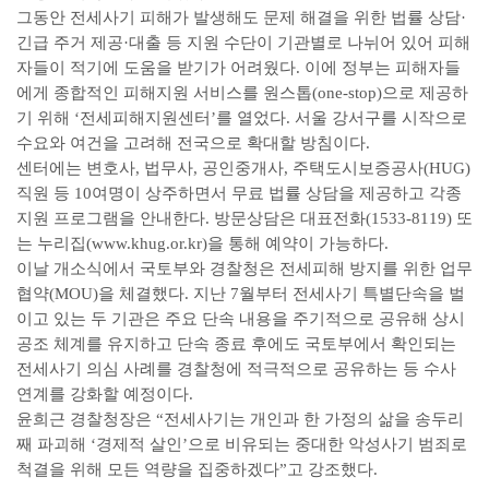
그동안 전세사기 피해가 발생해도 문제 해결을 위한 법률 상담·
긴급 주거 제공·대출 등 지원 수단이 기관별로 나뉘어 있어 피해
자들이 적기에 도움을 받기가 어려웠다. 이에 정부는 피해자들
에게 종합적인 피해지원 서비스를 원스톱(one-stop)으로 제공하
기 위해 ‘전세피해지원센터’를 열었다. 서울 강서구를 시작으로
수요와 여건을 고려해 전국으로 확대할 방침이다.
센터에는 변호사, 법무사, 공인중개사, 주택도시보증공사(HUG)
직원 등 10여명이 상주하면서 무료 법률 상담을 제공하고 각종
지원 프로그램을 안내한다. 방문상담은 대표전화(1533-8119) 또
는 누리집(www.khug.or.kr)을 통해 예약이 가능하다.
이날 개소식에서 국토부와 경찰청은 전세피해 방지를 위한 업무
협약(MOU)을 체결했다. 지난 7월부터 전세사기 특별단속을 벌
이고 있는 두 기관은 주요 단속 내용을 주기적으로 공유해 상시
공조 체계를 유지하고 단속 종료 후에도 국토부에서 확인되는
전세사기 의심 사례를 경찰청에 적극적으로 공유하는 등 수사
연계를 강화할 예정이다.
윤희근 경찰청장은 “전세사기는 개인과 한 가정의 삶을 송두리
째 파괴해 ‘경제적 살인’으로 비유되는 중대한 악성사기 범죄로
척결을 위해 모든 역량을 집중하겠다”고 강조했다.