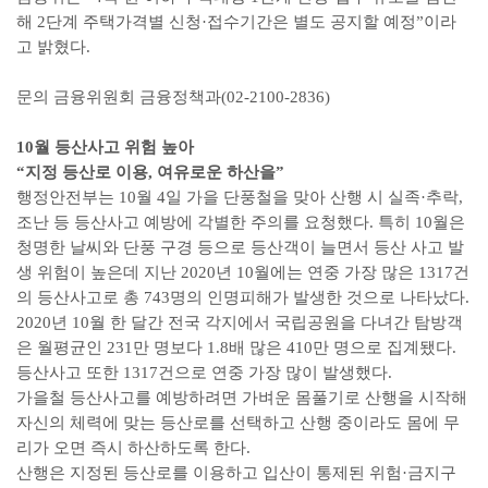
해 2단계 주택가격별 신청·접수기간은 별도 공지할 예정”이라
고 밝혔다.
문의 금융위원회 금융정책과(02-2100-2836)
10월 등산사고 위험 높아
“지정 등산로 이용, 여유로운 하산을”
행정안전부는 10월 4일 가을 단풍철을 맞아 산행 시 실족·추락,
조난 등 등산사고 예방에 각별한 주의를 요청했다. 특히 10월은
청명한 날씨와 단풍 구경 등으로 등산객이 늘면서 등산 사고 발
생 위험이 높은데 지난 2020년 10월에는 연중 가장 많은 1317건
의 등산사고로 총 743명의 인명피해가 발생한 것으로 나타났다.
2020년 10월 한 달간 전국 각지에서 국립공원을 다녀간 탐방객
은 월평균인 231만 명보다 1.8배 많은 410만 명으로 집계됐다.
등산사고 또한 1317건으로 연중 가장 많이 발생했다.
가을철 등산사고를 예방하려면 가벼운 몸풀기로 산행을 시작해
자신의 체력에 맞는 등산로를 선택하고 산행 중이라도 몸에 무
리가 오면 즉시 하산하도록 한다.
산행은 지정된 등산로를 이용하고 입산이 통제된 위험·금지구