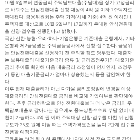
10월 6일부터 변동금리 주택담보대출(주담대)을 장기·고정금리
로 바꿔주는 안심전환대출 신청 대상이 4억 원 이하 1주택자로
확대됐다. 금융위원회는 주택 가격(시세 기준) 4억 원 이하인 1
주택자를 대상으로 10월 6일부터 17일까지 우대형 안심전환대
출 신청·접수를 진행한다고 밝혔다.
국민·신한·농협·우리·하나·기업은행은 기존대출 은행에서, 기타
은행과 제2금융권은 주택금융공사에서 신청·접수한다. 금융위
는 안심전환대출을 신청하기 전 주의할 점도 당부했다. 대출자
는 보유대출의 대출기준금리 종류 및 금리조정주기와 대출기준
금리 추이를 확인해 다음 대출금리 조정일이 언제인지, 조정주
기 동안 대출기준금리가 얼마나 상승했는지 등을 감안해야 한
다.
이후 현재 대출금리가 아닌 다가올 금리조정일에 변경될 예상
대출금리와 안심전환대출 금리를 비교해 가입여부를 판단해야
한다. 추후 금리하락으로 안심전환대출보다 더 낮은 금리의 주
택담보대출로 갈아타는 경우에도 중도상환수수료 부담 없이 대
환이 가능하다. 4억 원 이하 주택대상 신청·접수를 마친 뒤 신청
규모가 25조 원에 미달 때는 주택가격요건을 높여 2단계 접수를
진행할 예정이다.
금융위는 “4억 원 이하 주택대상 1단계 신청·접수 규모를 감안