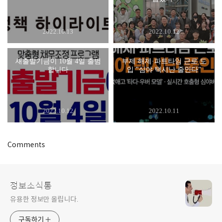
2022.10.13
2022.10.12
새출발기금이 10월 4일 출범
부제 해제·파트타임 근로 도
합니다
입 "심야 택시난 줄인다"
2022.10.12
2022.10.11
Comments
정보소식통
유용한 정보만 올립니다.
구독하기