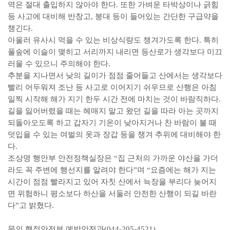
역은 절대 출입하지 않아야 한다. 또한 가벼운 타박상이나 긁힘
등 사고에 대비해 반창고, 붕대 등이 들어있는 간단한 구급약을
챙긴다.
아울러 유사시 먹을 수 있는 비상식량도 챙겨가도록 한다. 특히
풀숲에 이슬이 맺히고 서리까지 내리면 등산로가 생각보다 미끄
러울 수 있으니 주의해야 한다.
추분을 지나면서 낮의 길이가 점점 줄어들고 산에서는 생각보다
빨리 어두워져 조난 등 사고로 이어지기 쉬우므로 산행은 아침
일찍 시작해 해가 지기 한두 시간 전에 마치는 것이 바람직하다.
길을 잃어버렸을 때는 헤매지 말고 왔던 길을 따라 아는 곳까지
되돌아오도록 하고 갑자기 기온이 낮아지거나 찬 바람이 불 때
덧입을 수 있는 여벌의 옷과 장갑 등을 챙겨 추위에 대비해야 한
다.
조상명 행안부 안전정책실장은 “집 근처의 가까운 야산을 가더
라도 꼭 주변에 행선지를 알려야 한다”며 “요즘에는 해가 지는
시간이 점점 빨라지고 있어 자칫 산에서 늑장을 부리다 늦어지
면 위험하니 평소보다 하산을 서둘러 안전한 산행이 되길 바란
다”고 밝혔다.
문의 행정안전부 예방안전과(044-205-4521)