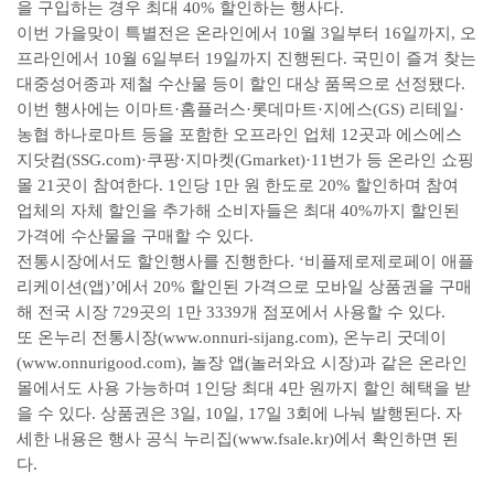
을 구입하는 경우 최대 40% 할인하는 행사다.
이번 가을맞이 특별전은 온라인에서 10월 3일부터 16일까지, 오
프라인에서 10월 6일부터 19일까지 진행된다. 국민이 즐겨 찾는
대중성어종과 제철 수산물 등이 할인 대상 품목으로 선정됐다.
이번 행사에는 이마트·홈플러스·롯데마트·지에스(GS) 리테일·
농협 하나로마트 등을 포함한 오프라인 업체 12곳과 에스에스
지닷컴(SSG.com)·쿠팡·지마켓(Gmarket)·11번가 등 온라인 쇼핑
몰 21곳이 참여한다. 1인당 1만 원 한도로 20% 할인하며 참여
업체의 자체 할인을 추가해 소비자들은 최대 40%까지 할인된
가격에 수산물을 구매할 수 있다.
전통시장에서도 할인행사를 진행한다. ‘비플제로제로페이 애플
리케이션(앱)’에서 20% 할인된 가격으로 모바일 상품권을 구매
해 전국 시장 729곳의 1만 3339개 점포에서 사용할 수 있다.
또 온누리 전통시장(www.onnuri-sijang.com), 온누리 굿데이
(www.onnurigood.com), 놀장 앱(놀러와요 시장)과 같은 온라인
몰에서도 사용 가능하며 1인당 최대 4만 원까지 할인 혜택을 받
을 수 있다. 상품권은 3일, 10일, 17일 3회에 나눠 발행된다. 자
세한 내용은 행사 공식 누리집(www.fsale.kr)에서 확인하면 된
다.