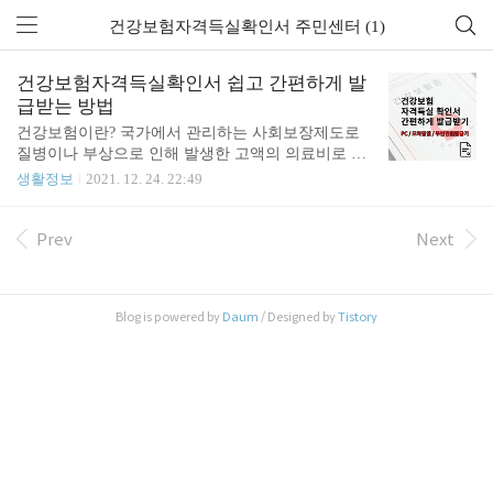
건강보험자격득실확인서 주민센터 (1)
건강보험자격득실확인서 쉽고 간편하게 발
급받는 방법
건강보험이란? 국가에서 관리하는 사회보장제도로
질병이나 부상으로 인해 발생한 고액의 의료비로 가
계에 과도한 부담이 되는 것을 방지하기 위해, 평상
생활정보
2021. 12. 24. 22:49
시에 국민들이 보험료를 내고 국민건강보험공단이
이를 관리 및 운영하다가 필요한 경우 보험급여를 제
공함으로써 국민의 의료비 부담을 분담하고 필요한
Prev
Next
의료서비스를 받을 수 있도록 제공하는 것을 말합니
다. 건강보험자격득실확인서란? 건강보험 가입자의
직장가입자, 지역가입자, 피부양자 등과 같은 가입
Blog is powered by
Daum
/ Designed by
Tistory
구분과 건강보험 취득, 상실 이력을 확인할 수 있도
록 국민건강보험공단에서 발급하는 서류입니다. 건
강보험 가입자는 사업장의 근로자, 공무원 및 교직원
등 직장을 다니게 되면 직장가입자가 되고, 직장가입
자와 그 피부양자를 제외한 가입자는 지역가입자가
됩니다. 피부양자는 직장가입..