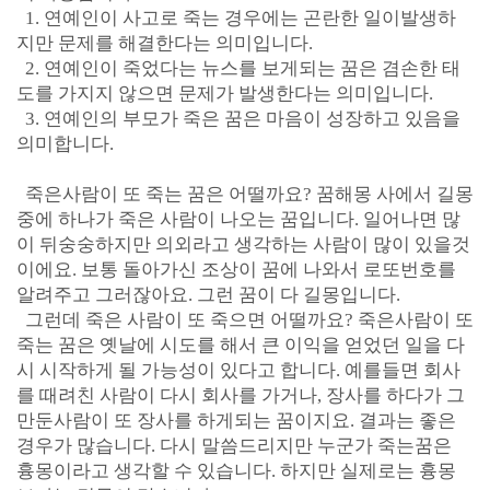
1. 연예인이 사고로 죽는 경우에는 곤란한 일이발생하
지만 문제를 해결한다는 의미입니다.
2. 연예인이 죽었다는 뉴스를 보게되는 꿈은 겸손한 태
도를 가지지 않으면 문제가 발생한다는 의미입니다.
3. 연예인의 부모가 죽은 꿈은 마음이 성장하고 있음을
의미합니다.
죽은사람이 또 죽는 꿈은 어떨까요? 꿈해몽 사에서 길몽
중에 하나가 죽은 사람이 나오는 꿈입니다. 일어나면 많
이 뒤숭숭하지만 의외라고 생각하는 사람이 많이 있을것
이에요. 보통 돌아가신 조상이 꿈에 나와서 로또번호를
알려주고 그러잖아요. 그런 꿈이 다 길몽입니다.
그런데 죽은 사람이 또 죽으면 어떨까요? 죽은사람이 또
죽는 꿈은 옛날에 시도를 해서 큰 이익을 얻었던 일을 다
시 시작하게 될 가능성이 있다고 합니다. 예를들면 회사
를 때려친 사람이 다시 회사를 가거나, 장사를 하다가 그
만둔사람이 또 장사를 하게되는 꿈이지요. 결과는 좋은
경우가 많습니다. 다시 말씀드리지만 누군가 죽는꿈은
흉몽이라고 생각할 수 있습니다. 하지만 실제로는 흉몽