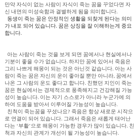
만약 자식이 없는 사람이 자식이 죽는 꿈을 꾸었다면 자
신 내면의 미성숙함과 결별하게 됨을 의미합니다.
동생이 죽는 꿈은 안정적인 생활을 되찾게 된다는 의미
가 내포 되어 있습니다. 꿈은 상징을 잘 이해하는게 중요
합니다.
아는 사람이 죽는 것을 보게 되면 꿈에서나 현실에서나
기분이 좋을 수가 없습니다. 하지만 꿈에 있어서 죽음은
그리 나쁘게 해몽이 되는 것은 아닌것 같습니다. 아는 사
람이 죽는 꿈은 자신의 운이 좋아질 뿐만 아니라, 꿈에서
나온 그 사람의 운도 좋다고 합니다. 친했던 지인이 죽는
꿈은 현실에서는 경제적으로 풍족해지고 건강해질 가능
성이 높습니다. 이는 자기 스스로가 아니라 누군가에 의
하여 도움을 받아서 이루어질 가능성이 높습니다.
친척이 죽는꿈을 꾸셨나요? 죽음은 항상 새로운 시작으
로 연결이 되어 있습니다. 그래서 죽음은 새롭게 태어난
다는 ‘부활’으로 해몽이 가능한 경우가 많이 있습니다. 친
척과 자신의 관계가 개선이 될 가능성이 높습니다.