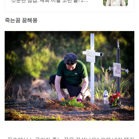
소문난 점집. 재회 이별 고민 끝! 24
시간 공짜 상담, 무료운세, 전화신점,
전화사주, 타로
죽는꿈 꿈해몽