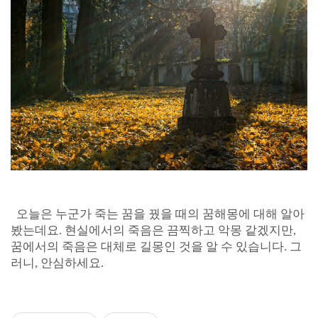
오늘은 누군가 죽는 꿈을 꿨을 때의 꿈해몽에 대해 알아
봤는데요. 현실에서의 죽음은 끔찍하고 악몽 같겠지만,
꿈에서의 죽음은 대체로 길몽인 것을 알 수 있습니다. 그
러니, 안심하세요.